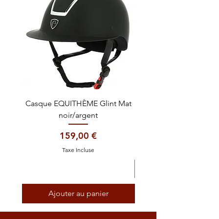
Casque EQUITHÈME Glint Mat
Cataplasme décontra
noir/argent
Prix
159,00 €
Taxe Incluse
Ajouter au panier