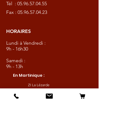
Tél :
05.96.57.04.55
Fax :
05.96.57.04.23
HORAIRES
Lundi à Vendredi :
9h - 16h30
Samedi :
9h - 13h
En Martinique :
ZI La Lézarde
97232 Le Lamentin
Tél :
05.96.57.04.55
Fax :
05.96.57.04.23
HORAIRES
© 2021 by
Wix TCW
Lundi à Vendredi :