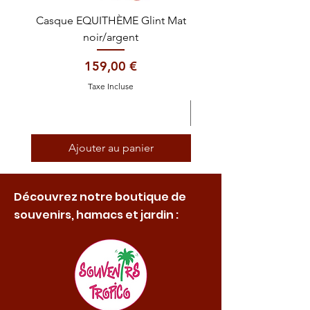
Casque EQUITHÈME Glint Mat
Cataplasme décontra
noir/argent
Prix
159,00 €
Taxe Incluse
Ajouter au panier
Découvrez notre boutique de
souvenirs, hamacs et jardin :