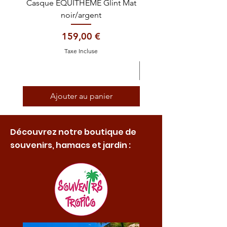
Casque EQUITHÈME Glint Mat
Cataplasme décontra
noir/argent
Prix
159,00 €
Taxe Incluse
Ajouter au panier
Découvrez notre boutique de
souvenirs, hamacs et jardin :