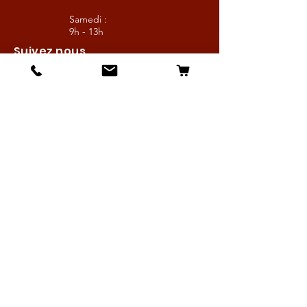
Samedi :
9h - 13h
Suivez nous
Les boutiques :
Pour le cavalier
Pour le cheval
Pour l'écurie
Maréchalerie
Elevage
Nouveautés
Bonnes affaires
Les services :
Petites annonces