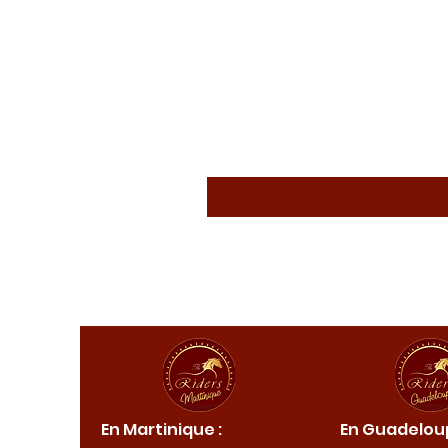
ique :
En Martinique :
En Guadeloup
de