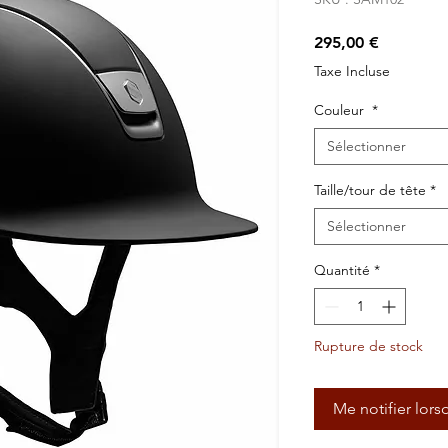
Prix
295,00 €
Taxe Incluse
Couleur
*
Sélectionner
Taille/tour de tête
*
Sélectionner
Quantité
*
Rupture de stock
Me notifier lors