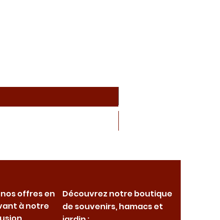
 nos offres en
Découvrez notre boutique
vant à notre
de souvenirs, hamacs et
fusion
jardin :