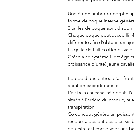
Une étude anthropomorphe app
forme de coque interne généra
3 tailles de coque sont disponib
Chaque coque peut accueillir 4 
différente afin d’obtenir un ajus
La grille de tailles offertes va d
Grâce à ce système il est éga
croissance d’un(e) jeune cavalie
Équipé d’une entrée d’air fron
aération exceptionnelle.
L’air frais est canalisé depuis l
situés à l’arrière du casque, au
transpiration.
Ce concept génère un puissant f
recours à des entrées d’air vis
équestre est conservée sans bann