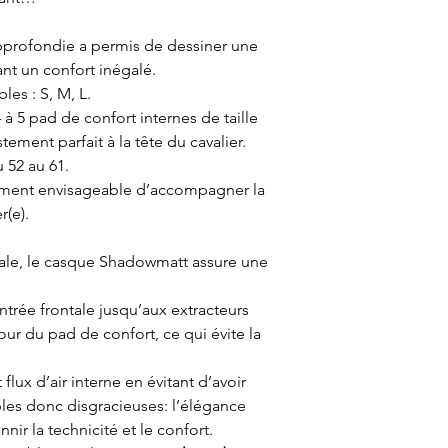
rofondie a permis de dessiner une
nt un confort inégalé.
les : S, M, L.
à 5 pad de confort internes de taille
tement parfait à la tête du cavalier.
u 52 au 61.
lement envisageable d’accompagner la
r(e).
tale, le casque Shadowmatt assure une
’entrée frontale jusqu’aux extracteurs
tour du pad de confort, ce qui évite la
lux d’air interne en évitant d’avoir
ibles donc disgracieuses: l’élégance
ir la technicité et le confort.