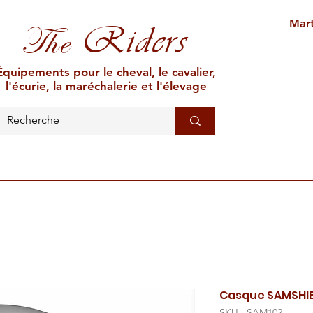
Mart
Riders
The
Équipements pour le cheval, le cavalier,
l'écurie, la maréchalerie et l'élevage
L'ÉCURIE
MARÉCHALERIE
ÉLEVAGE
CAR
Casque SAMSHI
SKU : SAM102