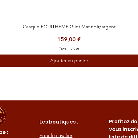
Aperçu rapide
Casque EQUITHÈME Glint Mat noir/argent
Prix
159,00 €
Taxe Incluse
Ajouter au panier
Profitez de
Les boutiques :
vous inscri
e :
Pour le cavalier
liste de dif