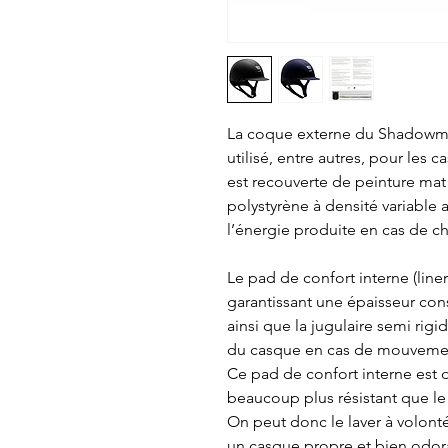
La coque externe du Shadowmat
utilisé, entre autres, pour le
est recouverte de peinture mat 
polystyrène à densité variable 
l’énergie produite en cas de c
Le pad de confort interne (lin
garantissant une épaisseur cons
ainsi que la jugulaire semi rig
du casque en cas de mouvemen
Ce pad de confort interne est
beaucoup plus résistant que le 
On peut donc le laver à volont
un casque propre et bien odo