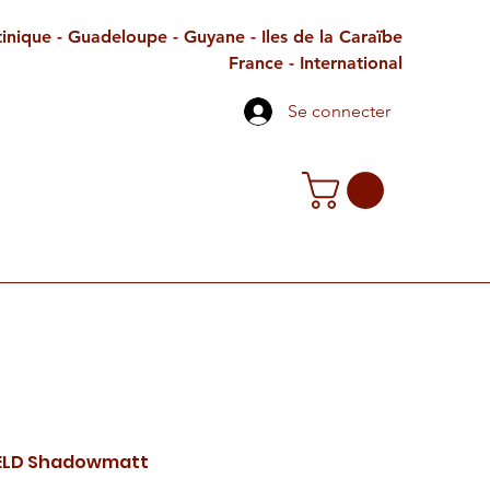
inique - Guadeloupe - Guyane - Iles de la Caraïbe
France - International
Se connecter
TE CADEAU
CONTACT
PETITES ANNONCES
ELD Shadowmatt