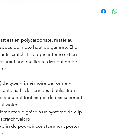
t est en polycarbonate, matériau
s casques de moto haut de gamme. Elle
anti scratch. La coque interne est en
assurant une meilleure dissipation de
hoc.
er) de type « à mémoire de forme »
tante au fil des années d’utilisation
ide annulent tout risque de basculement
t violent.
 démontable grâce à un système de clip
scratch/velcro.
é afin de pouvoir constamment porter
rant…