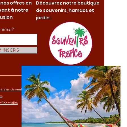
 nos offres en
Découvrez notre boutique
vant à notre
de souvenirs, hamacs et
fusion
jardin :
e email*
M'INSCRIS
érales de vente
es
fidentialité