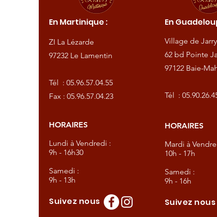
ique :
En Martinique :
En Guadeloup
de
Village de Jarry
ZI La Lézarde
amentin
62 bd Pointe Ja
97232 Le Lamentin
97122 Baie-Mah
57.04.55
Tél :
05.96.57.04.55
57.04.23
Tél :
05.90.26.4
Fax : 05.96.57.04.23
HORAIRES
HORAIRES
dredi :
Lundi à Vendredi :
Mardi à Vendred
9h - 16h30
10h - 17h
Samedi :
Samedi :
9h - 13h
9h - 16h
Suivez nous
Suivez nou