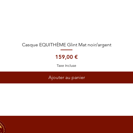
Aperçu rapide
Casque EQUITHÈME Glint Mat noir/argent
Prix
159,00 €
Taxe Incluse
Ajouter au panier