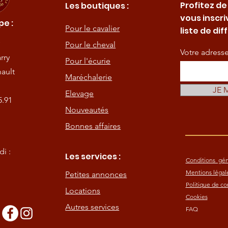
Profitez de
Les boutiques :
vous inscri
e :
Pour le cavalier
liste de dif
Pour le cheval
Votre adress
rry
Pour l'écurie
ault
Maréchalerie
JE 
Elevage
5.91
Nouveautés
Bonnes affaires
i :
Les services :
Conditions gén
Mentions légal
Petites annonces
Politique de con
Locations
Cookies
Autres services
FAQ
s