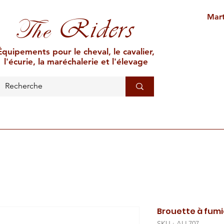
Mart
Riders
The
Équipements pour le cheval, le cavalier,
l'écurie, la maréchalerie et l'élevage
L'ÉCURIE
MARÉCHALERIE
ÉLEVAGE
CAR
Brouette à fumi
SKU : ALL707