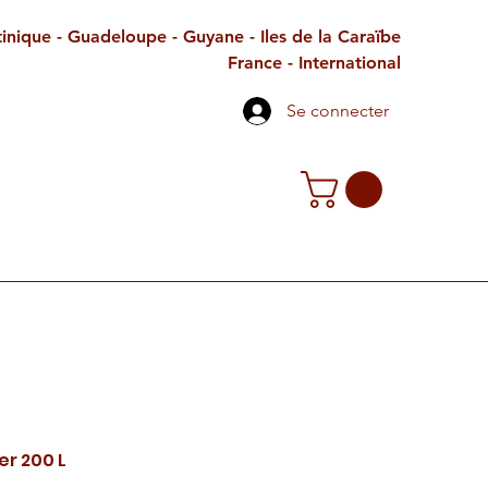
inique - Guadeloupe - Guyane - Iles de la Caraïbe
France - International
Se connecter
TE CADEAU
CONTACT
PETITES ANNONCES
er 200 L