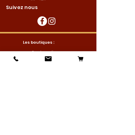
Suivez nous
Les boutiques :
Pour le cavalier
Pour le cheval
Pour l'écurie
Maréchalerie
Elevage
Nouveautés
Bonnes affaires
Les services :
Petites annonces
Locations
Autres services