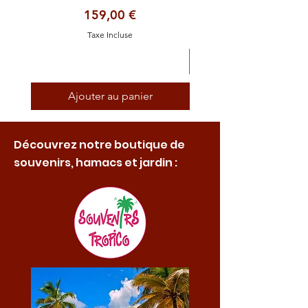
Prix
159,00 €
Taxe Incluse
Ajouter au panier
Découvrez notre boutique de
souvenirs, hamacs et jardin :