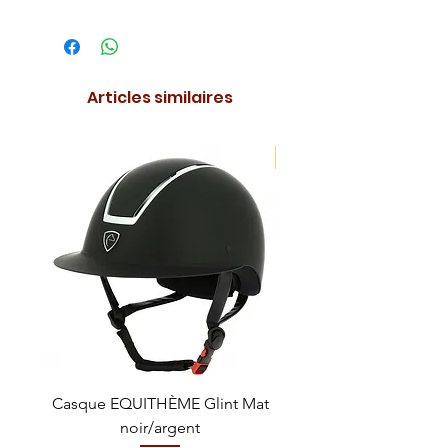
Articles similaires
NOUVEAUTE !
Casque EQUITHÈME Glint Mat
Cataplasme décontra
noir/argent