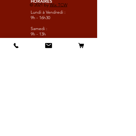
HORAIRES
© 2021 by
Wix TCW
Lundi à Vendredi :
9h - 16h30
Samedi :
9h - 13h
Suivez nous
Les boutiques :
Pour le cavalier
Pour le cheval
Pour l'écurie
Maréchalerie
Elevage
Nouveautés
Bonnes affaires