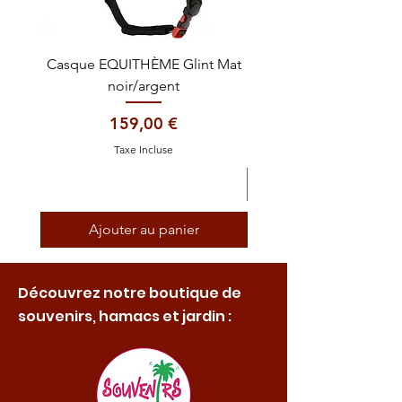
Casque EQUITHÈME Glint Mat
Cataplasme décontra
noir/argent
Prix
159,00 €
Taxe Incluse
Ajouter au panier
Découvrez notre boutique de
souvenirs, hamacs et jardin :