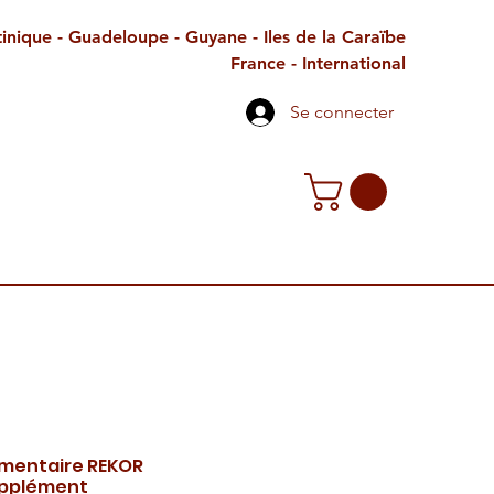
inique - Guadeloupe - Guyane - Iles de la Caraïbe
France - International
Se connecter
TE CADEAU
CONTACT
PETITES ANNONCES
mentaire REKOR
upplément