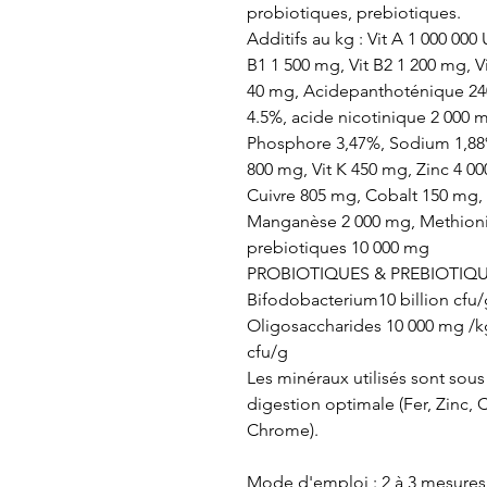
probiotiques, prebiotiques.
Additifs au kg : Vit A 1 000 000 U
B1 1 500 mg, Vit B2 1 200 mg, V
40 mg, Acidepanthoténique 24
4.5%, acide nicotinique 2 000 
Phosphore 3,47%, Sodium 1,88
800 mg, Vit K 450 mg, Zinc 4 0
Cuivre 805 mg, Cobalt 150 mg,
Manganèse 2 000 mg, Methionin
prebiotiques 10 000 mg
PROBIOTIQUES & PREBIOTIQUES 
Bifodobacterium10 billion cfu/
Oligosaccharides 10 000 mg /k
cfu/g
Les minéraux utilisés sont sou
digestion optimale (Fer, Zinc,
Chrome).
Mode d'emploi :
2 à 3 mesures 