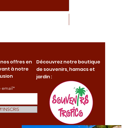
 nos offres en
Découvrez notre boutique
vant à notre
de souvenirs, hamacs et
fusion
jardin :
e email*
M'INSCRIS