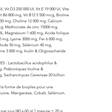
I, Vit D3 250 000 UI, Vit E 19 000 UI, Vite
it B6 800 mg, Vit B12 5 500 mcg, Biotine
00 mg, Choline 12 000 mg, Calcium
mg, Methionate de zinc 15000 mg,
%, Magnésium 1 600 mg, Acide folique
00 mg, Lysine 3000 mg, Fer 6 000 mg,
 Iode 50 mg, Sélénium 40 mg,
e 3 000 mg, Inulin & Oligosacharide
: Lactobacillus acidophilus &
g, Prébiotiques Inuline &
g, Sacharomyces Cerevisae 20 billion
s la forme de bioplex pour une
 Cuivre, Manganèse, Cobalt, Sélénium,
par jour (40 à 60 g) 1 mesure = 20 g.