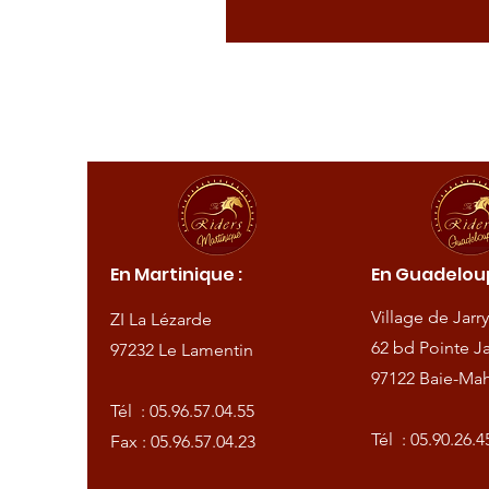
ique :
En Martinique :
En Guadeloup
de
Village de Jarry
ZI La Lézarde
amentin
62 bd Pointe Ja
97232 Le Lamentin
97122 Baie-Mah
57.04.55
Tél :
05.96.57.04.55
57.04.23
Tél :
05.90.26.4
Fax : 05.96.57.04.23