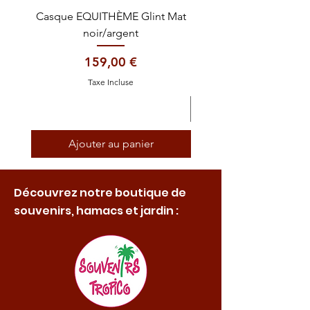
Casque EQUITHÈME Glint Mat
Cataplasme décontra
noir/argent
Prix
159,00 €
Taxe Incluse
Ajouter au panier
Découvrez notre boutique de
souvenirs, hamacs et jardin :