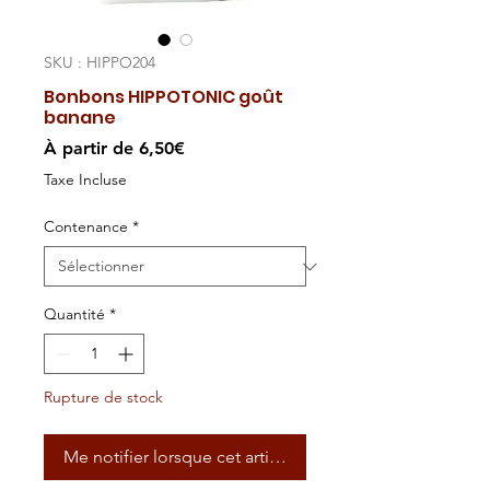
SKU : HIPPO204
Bonbons HIPPOTONIC goût
banane
Prix
À partir de
6,50€
promotionnel
Taxe Incluse
Contenance
*
Quantité
*
Rupture de stock
Me notifier lorsque cet article est disponible