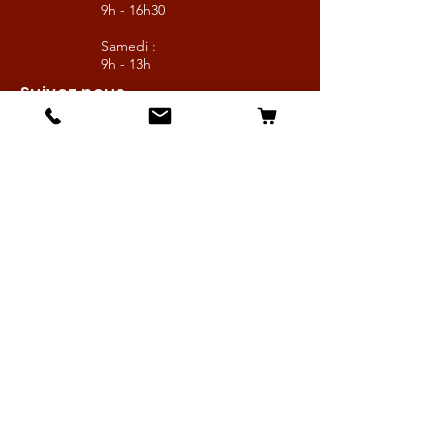
9h - 16h30
Samedi :
9h - 13h
Suivez nous
Les boutiques :
Pour le cavalier
Pour le cheval
Pour l'écurie
Maréchalerie
Elevage
Nouveautés
Bonnes affaires
Les services :