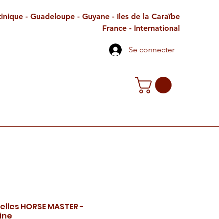
inique - Guadeloupe - Guyane - Iles de la Caraïbe
France - International
Se connecter
TE CADEAU
CONTACT
PETITES ANNONCES
celles HORSE MASTER -
ine