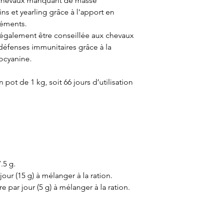
x chevaux manquant de masse
ns et yearling grâce à l'apport en
léments.
galement être conseillée aux chevaux
défenses immunitaires grâce à la
ocyanine.
pot de 1 kg, soit 66 jours d’utilisation
.5 g.
jour (15 g) à mélanger à la ration.
e par jour (5 g) à mélanger à la ration.