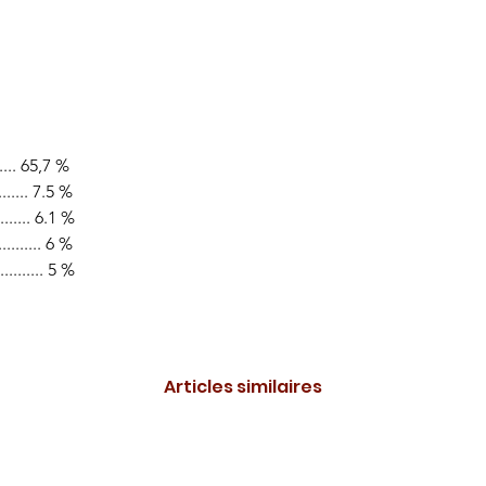
..... 65,7 %
........ 7.5 %
........ 6.1 %
........ 6 %
.......... 5 %
Articles similaires