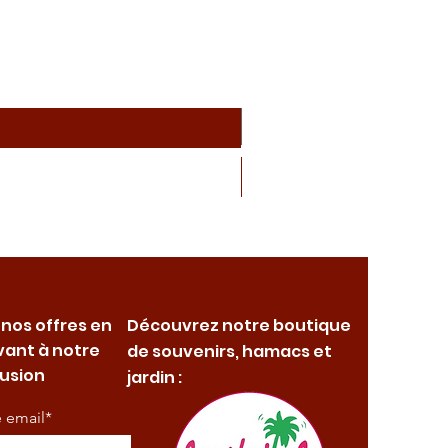
 nos offres en
Découvrez notre boutique
vant à notre
de souvenirs, hamacs et
fusion
jardin :
e email*