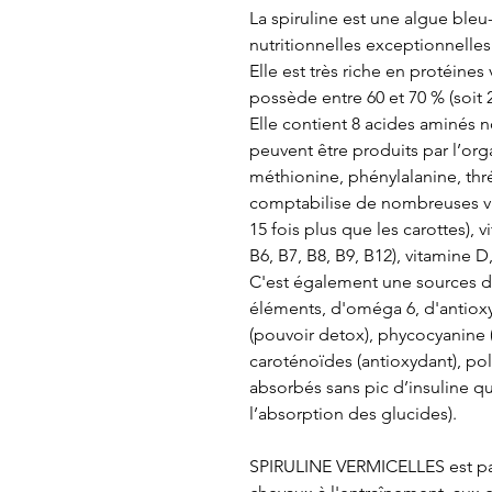
La spiruline est une algue bleu
nutritionnelles exceptionnelles
Elle est très riche en
protéines 
possède entre 60 et 70 % (soit 2
Elle contient 8
acides aminés n
peuvent être produits par l’orga
méthionine, phénylalanine, thré
comptabilise de nombreuses
v
15 fois plus que les carottes), 
B6, B7, B8, B9, B12), vitamine 
C'est également une sources 
éléments
,
d'oméga 6,
d'antiox
(pouvoir detox), phycocyanine 
caroténoïdes (antioxydant), po
absorbés sans pic d’insuline
l’absorption des glucides).
SPIRULINE VERMICELLES est p