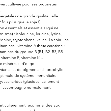
-vert cultivée pour ses propriétés
.
végétales
de grande qualité : elle
 fois plus que le soja !).
on essentiels
et
essentiels
(qui ne
nisme) : isoleucine, leucine, lysine,
onine, tryptophane, valine. La spiruline
itamines
: vitamine A (béta carotène :
vitamines du groupe B (B1, B2, B3, B5,
D, vitamine E, vitamine K,…
de
minéraux
,
d'oligo-
ydants
, et de
pigments
(chlorophylle
(stimule de système immunitaire,
lysaccharides (glucides facilement
 qui accompagne normalement
articulièrement recommandée aux