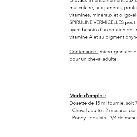
chevaux à l'entraînement, au
musculaire, aux juments, poulai
vitamines, minéraux et oligo-é
SPIRULINE VERMICELLES peut é
ayant besoin d'un soutien des 
vitamine A et au pigment phyn
Contenance :
micro-granulés en 
pour un cheval adulte.
Mode d'emploi :
Dosette de 15 ml fournie, soit 7
- Cheval adulte : 2 mesures par 
- Poney - poulain : 3/4 de mesur