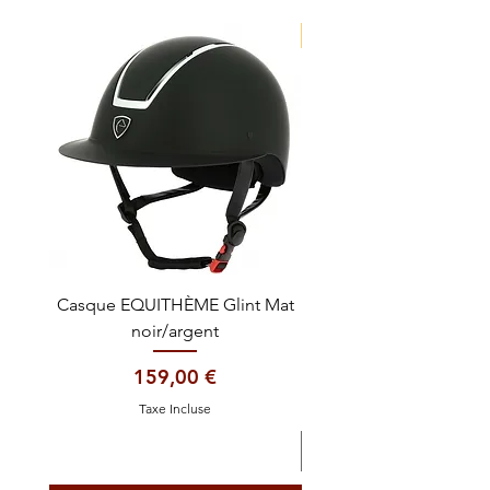
NOUVEAUTE !
Casque EQUITHÈME Glint Mat
Cataplasme décontra
noir/argent
Prix
159,00 €
Taxe Incluse