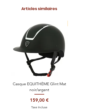
Articles similaires
NOUVEAUTE !
Casque EQUITHÈME Glint Mat
Cataplasme décontra
noir/argent
Prix
159,00 €
Taxe Incluse