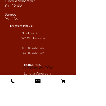
Lundi à Vendredi :
9h - 16h30
Samedi :
9h - 13h
En Martinique :
ZI La Lézarde
97232 Le Lamentin
Tél :
05.96.57.04.55
Fax :
05.96.57.04.23
HORAIRES
© 2021 by
Wix TCW
Lundi à Vendredi :
9h - 16h30
Samedi :
9h - 13h
Suivez nous