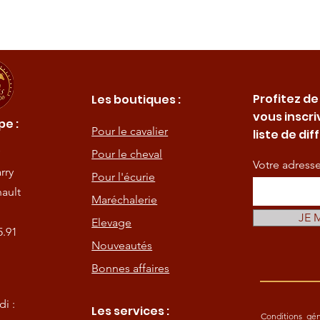
Profitez de
Les boutiques :
vous inscri
e :
Pour le cavalier
liste de dif
Pour le cheval
Votre adress
rry
Pour l'écurie
ault
Maréchalerie
JE 
Elevage
5.91
Nouveautés
Bonnes affaires
i :
Les services :
Conditions gén