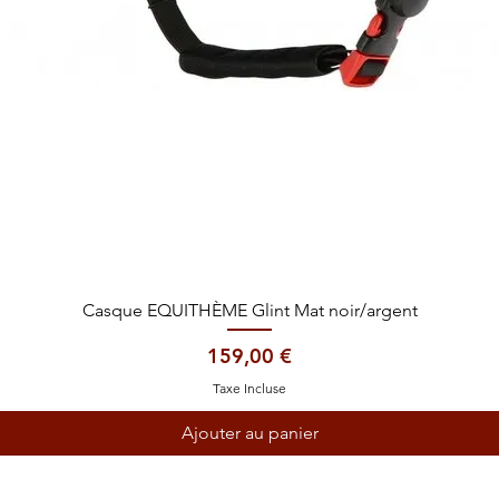
Aperçu rapide
Casque EQUITHÈME Glint Mat noir/argent
Prix
159,00 €
Taxe Incluse
Ajouter au panier