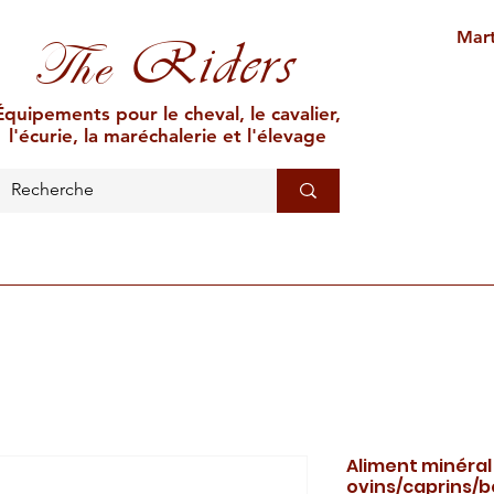
Mart
Riders
The
Équipements pour le cheval, le cavalier,
l'écurie, la maréchalerie et l'élevage
L'ÉCURIE
MARÉCHALERIE
ÉLEVAGE
CAR
Aliment minéral
ovins/caprins/b