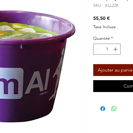
SKU : ALL228
Prix
55,50 €
Taxe Incluse
Quantité
*
Ajouter au panie
Com