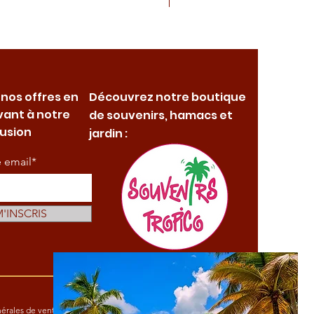
 nos offres en
Découvrez notre boutique
vant à notre
de souvenirs, hamacs et
fusion
jardin :
e email*
M'INSCRIS
érales de vente