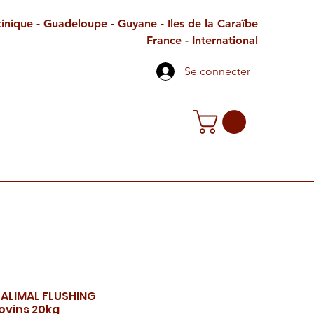
inique - Guadeloupe - Guyane - Iles de la Caraïbe
France - International
Se connecter
TE CADEAU
CONTACT
PETITES ANNONCES
 ALIMAL FLUSHING
ovins 20kg