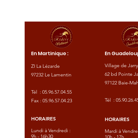
ique :
En Martinique :
En Guadeloup
de
Village de Jarry
ZI La Lézarde
amentin
62 bd Pointe Ja
97232 Le Lamentin
97122 Baie-Mah
57.04.55
Tél :
05.96.57.04.55
57.04.23
Tél :
05.90.26.4
Fax : 05.96.57.04.23
HORAIRES
HORAIRES
dredi :
Lundi à Vendredi :
Mardi à Vendred
9h - 16h30
10h - 17h