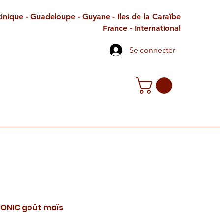
inique - Guadeloupe - Guyane - Iles de la Caraïbe
France - International
Se connecter
TE CADEAU
CONTACT
PETITES ANNONCES
ONIC goût maïs