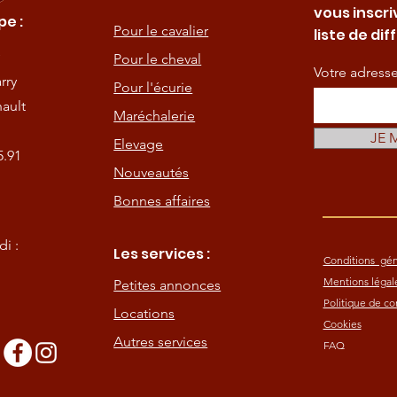
vous inscri
e :
Pour le cavalier
liste de dif
Pour le cheval
Votre adress
rry
Pour l'écurie
ault
Maréchalerie
JE 
Elevage
5.91
Nouveautés
Bonnes affaires
i :
Les services :
Conditions gén
Mentions légal
Petites annonces
Politique de con
Locations
Cookies
Autres services
FAQ
s