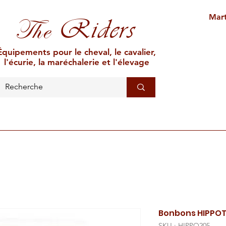
Mart
Riders
The
Équipements pour le cheval, le cavalier,
l'écurie, la maréchalerie et l'élevage
L'ÉCURIE
MARÉCHALERIE
ÉLEVAGE
CAR
Bonbons HIPPOT
SKU : HIPPO205