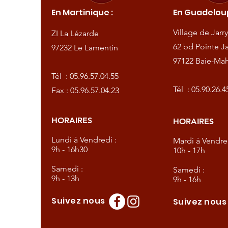
En Martinique :
En Guadeloup
de
Village de Jarry
ZI La Lézarde
amentin
62 bd Pointe Ja
97232 Le Lamentin
97122 Baie-Mah
57.04.55
Tél :
05.96.57.04.55
57.04.23
Tél :
05.90.26.4
Fax : 05.96.57.04.23
HORAIRES
HORAIRES
dredi :
Lundi à Vendredi :
Mardi à Vendred
9h - 16h30
10h - 17h
Samedi :
Samedi :
9h - 13h
9h - 16h
Suivez nous
Suivez nou