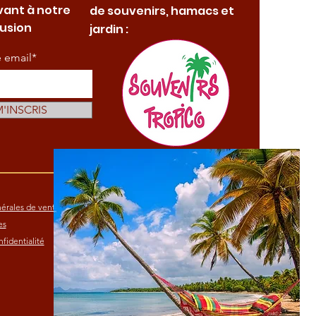
vant à notre
de souvenirs, hamacs et
fusion
jardin :
e email*
M'INSCRIS
érales de vente
es
fidentialité