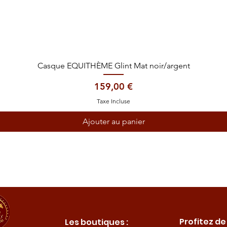
Aperçu rapide
Casque EQUITHÈME Glint Mat noir/argent
Prix
159,00 €
Taxe Incluse
Ajouter au panier
Profitez de
Les boutiques :