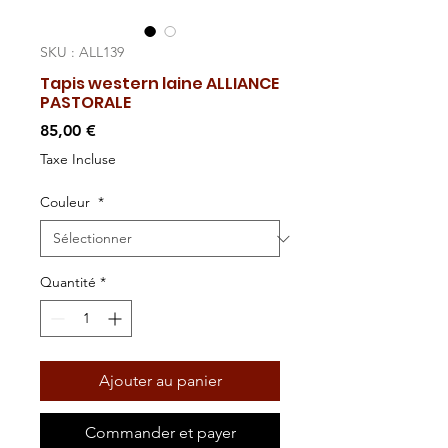
SKU : ALL139
Tapis western laine ALLIANCE
PASTORALE
Prix
85,00 €
Taxe Incluse
Couleur
*
Quantité
*
Ajouter au panier
Commander et payer