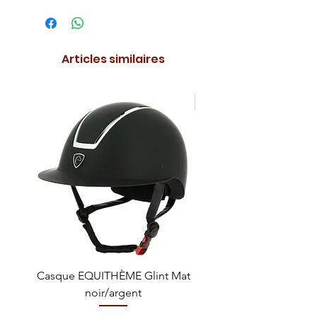
Articles similaires
NOUVEAUTE !
Casque EQUITHÈME Glint Mat
Cataplasme décontra
noir/argent