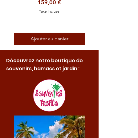
Prix
159,00 €
Taxe Incluse
Ajouter au panier
Découvrez notre boutique de
souvenirs, hamacs et jardin :