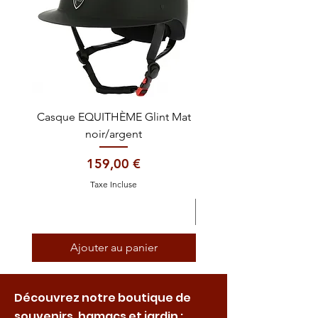
Casque EQUITHÈME Glint Mat
Cataplasme décontra
noir/argent
Prix
159,00 €
Taxe Incluse
Ajouter au panier
Découvrez notre boutique de
souvenirs, hamacs et jardin :