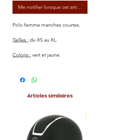
Me notifier lorsque cet article est disponible
Polo femme manches courtes.
Tailles :
du XS au XL.
Coloris :
vert et jaune.
Articles similaires
NOUVEAUTE !