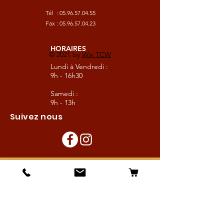
Tél :
05.96.57.04.55
Fax :
05.96.57.04.23
HORAIRES
© 2021 by
Wix TCW
Lundi à Vendredi :
9h - 16h30
Samedi :
9h - 13h
Suivez nous
Les boutiques :
Pour le cavalier
Pour le cheval
Pour l'écurie