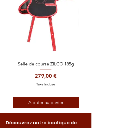
Selle de course ZILCO 185g
Selle de course/entra
Prix
279,00 €
Taxe Incluse
Ajouter au panier
Découvrez notre boutique de