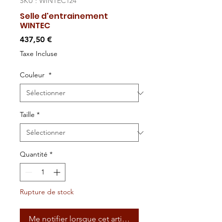
SKU : WINTEC124
Selle d'entrainement
WINTEC
Prix
437,50 €
Taxe Incluse
Couleur
*
Taille
*
Quantité
*
Rupture de stock
Me notifier lorsque cet article est disponible