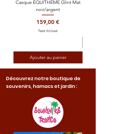
Casque EQUITHÈME Glint Mat
Cataplasme décontra
noir/argent
Prix
159,00 €
Taxe Incluse
Ajouter au panier
Découvrez notre boutique de
souvenirs, hamacs et jardin :