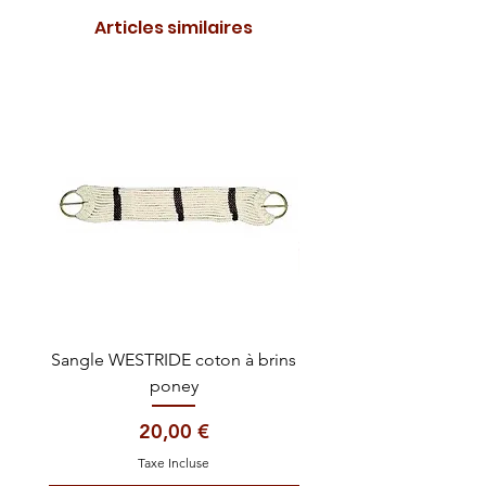
Articles similaires
Sangle WESTRIDE coton à brins
Sangle western WES
poney
néoprène détacha
Prix
20,00 €
Taxe Incluse