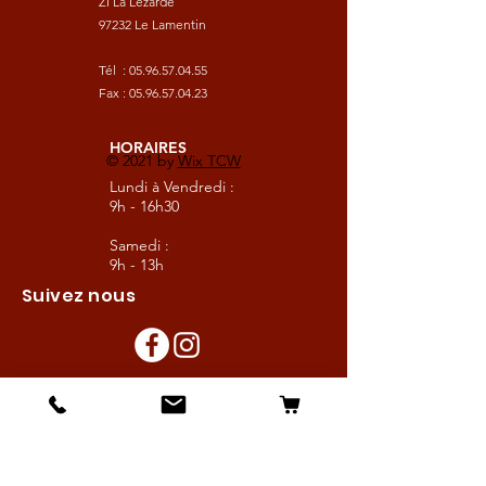
ZI La Lézarde
97232 Le Lamentin
Tél :
05.96.57.04.55
Fax :
05.96.57.04.23
HORAIRES
© 2021 by
Wix TCW
Lundi à Vendredi :
9h - 16h30
Samedi :
9h - 13h
Suivez nous
Les boutiques :
Pour le cavalier
Pour le cheval