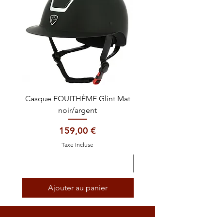
Casque EQUITHÈME Glint Mat
Cataplasme décontra
noir/argent
Prix
159,00 €
Taxe Incluse
Ajouter au panier