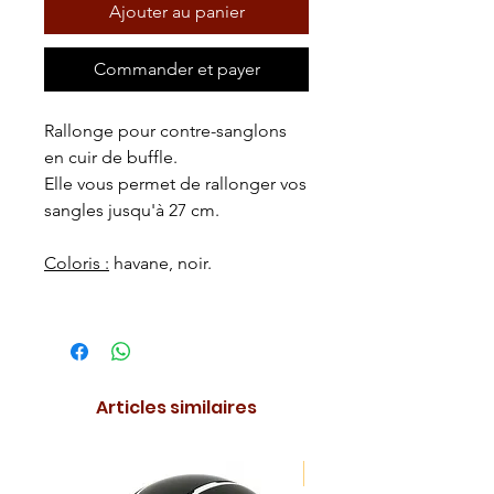
Ajouter au panier
Commander et payer
Rallonge pour contre-sanglons
en cuir de buffle.
Elle vous permet de rallonger vos
sangles jusqu'à 27 cm.
Coloris :
havane, noir.
Articles similaires
NOUVEAUTE !