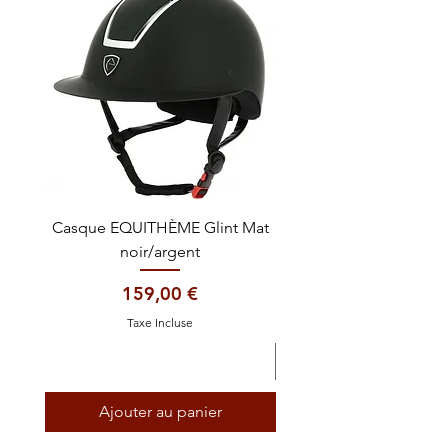
Casque EQUITHÈME Glint Mat
Cataplasme décontra
noir/argent
Prix
159,00 €
Taxe Incluse
Ajouter au panier