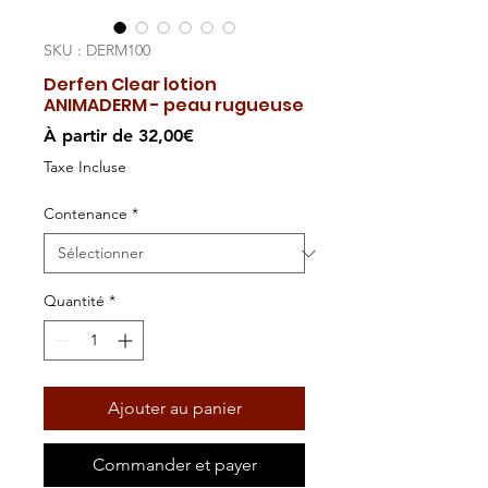
SKU : DERM100
Derfen Clear lotion
ANIMADERM - peau rugueuse
Prix
À partir de
32,00€
promotionnel
Taxe Incluse
Contenance
*
Quantité
*
Ajouter au panier
Commander et payer