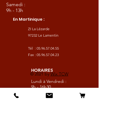
Samedi :
9h - 13h
En Martinique :
ZI La Lézarde
97232 Le Lamentin
Tél :
05.96.57.04.55
Fax :
05.96.57.04.23
HORAIRES
© 2021 by
Wix TCW
Lundi à Vendredi :
9h - 16h30
Samedi :
9h - 13h
Suivez nous