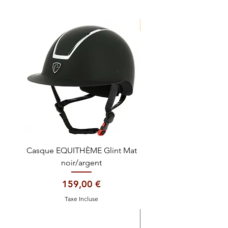
NOUVEAUTE !
Casque EQUITHÈME Glint Mat
Cataplasme décontra
noir/argent
Prix
159,00 €
Taxe Incluse