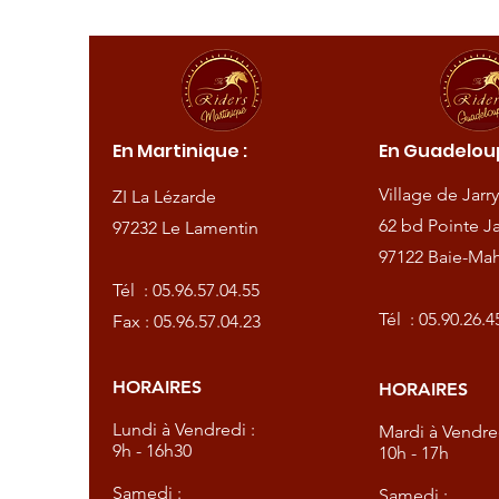
ique :
En Martinique :
En Guadeloup
de
Village de Jarry
ZI La Lézarde
amentin
62 bd Pointe Ja
97232 Le Lamentin
97122 Baie-Mah
57.04.55
Tél :
05.96.57.04.55
57.04.23
Tél :
05.90.26.4
Fax : 05.96.57.04.23
HORAIRES
HORAIRES
dredi :
Lundi à Vendredi :
Mardi à Vendred
9h - 16h30
10h - 17h
Samedi :
Samedi :