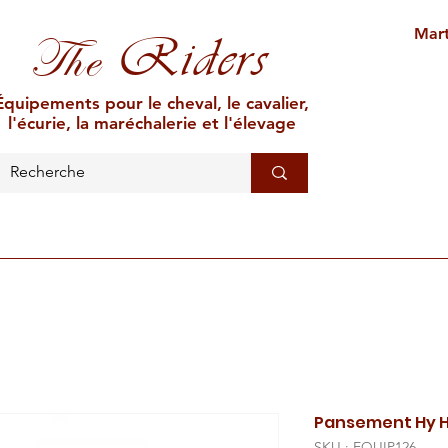
Mart
Riders
The
Équipements pour le cheval, le cavalier,
l'écurie, la maréchalerie et l'élevage
L'ÉCURIE
MARÉCHALERIE
ÉLEVAGE
CAR
Pansement Hy H
SKU : EQUIP126