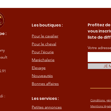
Profitez de
Les boutiques :
vous inscri
e :
Pour le cavalier
liste de dif
Pour le cheval
Votre adress
rry
Pour l'écurie
ault
Maréchalerie
JE 
Elevage
5.91
Nouveautés
Bonnes affaires
i :
Les services :
Conditions gén
Mentions légal
Petites annonces