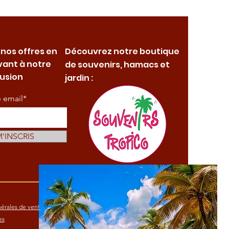
 nos offres en
Découvrez notre boutique
vant à notre
de souvenirs, hamacs et
fusion
jardin :
e email*
M'INSCRIS
érales de vente
es