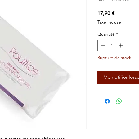
Prix
17,90 €
Taxe Incluse
Quantité
*
Rupture de stock
Me notifier lors
l pour tout usage : blessures,