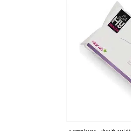
Le cataplasme Hyhealth est idéa