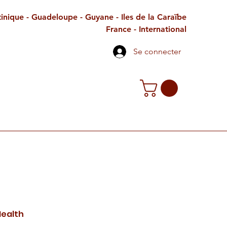
inique - Guadeloupe - Guyane - Iles de la Caraïbe
France - International
Se connecter
TE CADEAU
CONTACT
PETITES ANNONCES
ealth