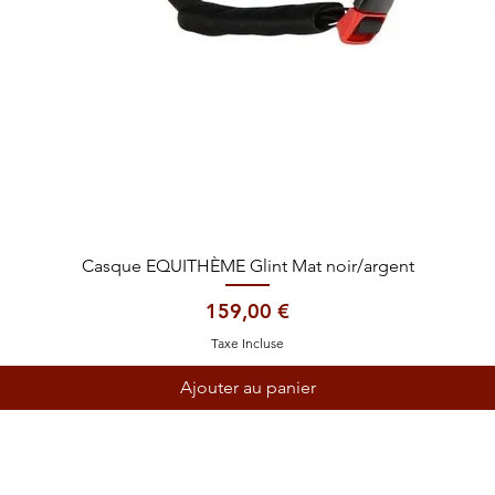
Aperçu rapide
Casque EQUITHÈME Glint Mat noir/argent
Prix
159,00 €
Taxe Incluse
Ajouter au panier