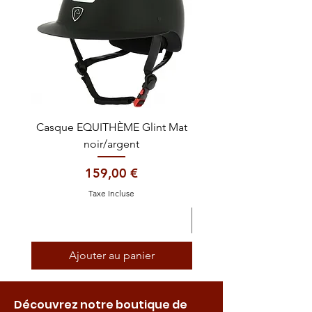
Casque EQUITHÈME Glint Mat
Cataplasme décontra
noir/argent
Prix
159,00 €
Taxe Incluse
Ajouter au panier
Découvrez notre boutique de