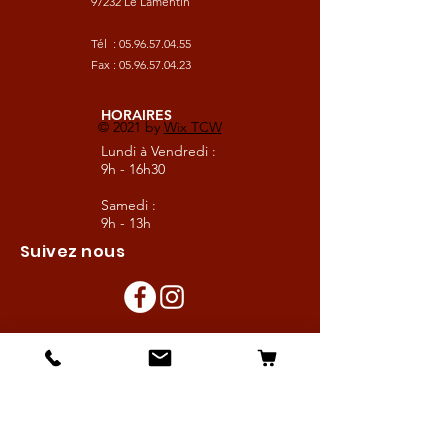
97232 Le Lamentin
Tél :
05.96.57.04.55
Fax :
05.96.57.04.23
HORAIRES
© 2021 by
Wix TCW
Lundi à Vendredi :
9h - 16h30
Samedi :
9h - 13h
Suivez nous
Les boutiques :
Pour le cavalier
Pour le cheval
Pour l'écurie