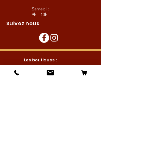
Samedi :
9h - 13h
Suivez nous
Les boutiques :
Pour le cavalier
Pour le cheval
Pour l'écurie
Maréchalerie
Elevage
Nouveautés
Bonnes affaires
Les services :
Petites annonces