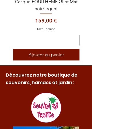
Casque EQUITHÈME Glint Mat
Cataplasme décontra
noir/argent
Prix
159,00 €
Taxe Incluse
Ajouter au panier
Découvrez notre boutique de
souvenirs, hamacs et jardin :