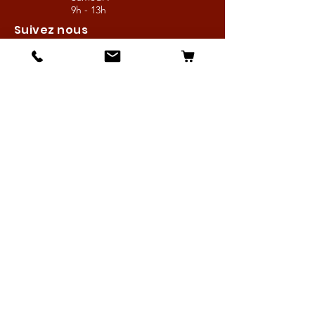
9h - 13h
Suivez nous
Les boutiques :
Pour le cavalier
Pour le cheval
Pour l'écurie
Maréchalerie
Elevage
Nouveautés
Bonnes affaires
Les services :
Petites annonces
Locations
Autres services