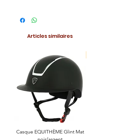
Articles similaires
NOUVEAUTE !
Casque EQUITHÈME Glint Mat
Cataplasme décontra
noir/argent