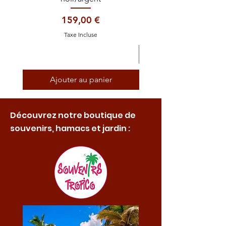
Prix
159,00 €
Taxe Incluse
Ajouter au panier
Découvrez notre boutique de
souvenirs, hamacs et jardin :