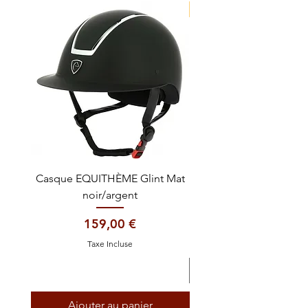
NOUVEAUTE !
Casque EQUITHÈME Glint Mat
Cataplasme décontra
noir/argent
Prix
159,00 €
Taxe Incluse
Ajouter au panier