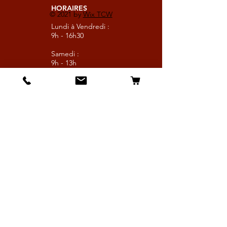
HORAIRES
© 2021 by
Wix TCW
Lundi à Vendredi :
9h - 16h30
Samedi :
9h - 13h
Suivez nous
Les boutiques :
Pour le cavalier
Pour le cheval
Pour l'écurie
Maréchalerie
Elevage
Nouveautés
Bonnes affaires