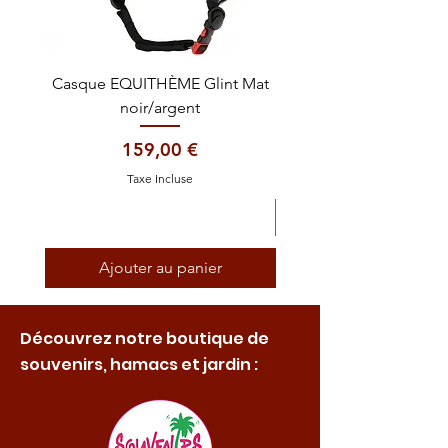
Casque EQUITHÈME Glint Mat
Cataplasme décontra
noir/argent
Prix
159,00 €
Taxe Incluse
Ajouter au panier
Découvrez notre boutique de
souvenirs, hamacs et jardin :