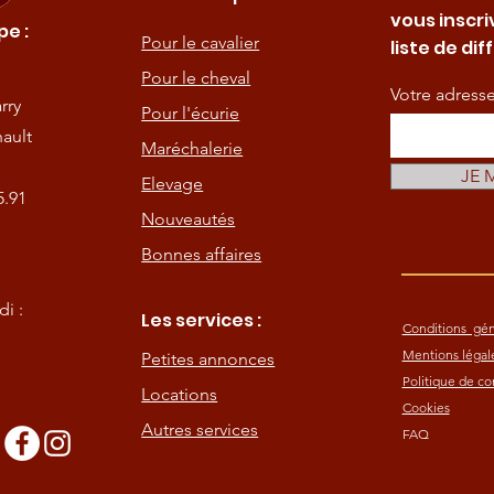
vous inscri
e :
Pour le cavalier
liste de dif
Pour le cheval
Votre adress
rry
Pour l'écurie
ault
Maréchalerie
JE 
Elevage
5.91
Nouveautés
Bonnes affaires
i :
Les services :
Conditions gén
Mentions légal
Petites annonces
Politique de con
Locations
Cookies
Autres services
FAQ
s