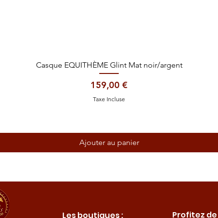
Aperçu rapide
Casque EQUITHÈME Glint Mat noir/argent
Prix
159,00 €
Taxe Incluse
Ajouter au panier
Profitez de
Les boutiques :