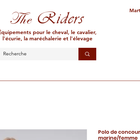
Mart
Riders
The
Équipements pour le cheval, le cavalier,
l'écurie, la maréchalerie et l'élevage
L'ÉCURIE
MARÉCHALERIE
ÉLEVAGE
CAR
Polo de concou
marine/femme