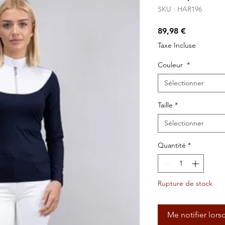
SKU : HAR196
Prix
89,98 €
Taxe Incluse
Couleur
*
Sélectionner
Taille
*
Sélectionner
Quantité
*
Rupture de stock
Me notifier lors