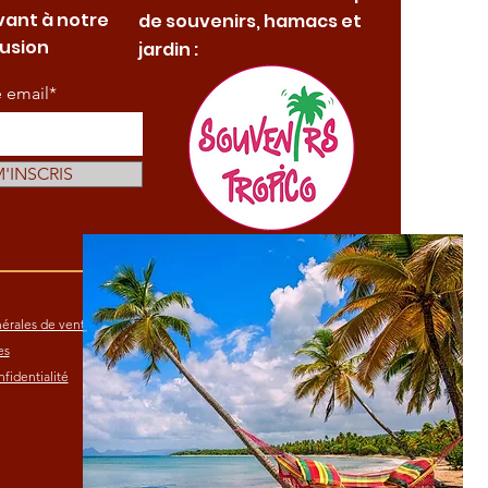
vant à notre
de souvenirs, hamacs et
fusion
jardin :
e email*
M'INSCRIS
érales de vente
es
fidentialité