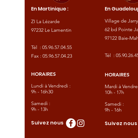
En Martinique :
En Guadeloup
de
Village de Jarry
ZI La Lézarde
amentin
62 bd Pointe Ja
97232 Le Lamentin
97122 Baie-Mah
57.04.55
Tél :
05.96.57.04.55
57.04.23
Tél :
05.90.26.4
Fax : 05.96.57.04.23
HORAIRES
HORAIRES
dredi :
Lundi à Vendredi :
Mardi à Vendred
9h - 16h30
10h - 17h
Samedi :
Samedi :
9h - 13h
9h - 16h
Suivez nous
Suivez nou