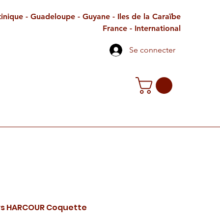
inique - Guadeloupe - Guyane - Iles de la Caraïbe
France - International
Se connecter
TE CADEAU
CONTACT
PETITES ANNONCES
rs HARCOUR Coquette