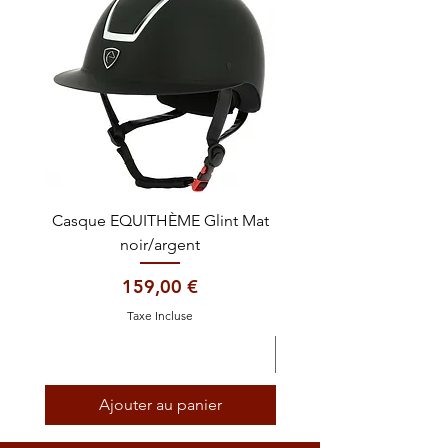
Casque EQUITHÈME Glint Mat
Cataplasme décontra
noir/argent
Prix
159,00 €
Taxe Incluse
Ajouter au panier