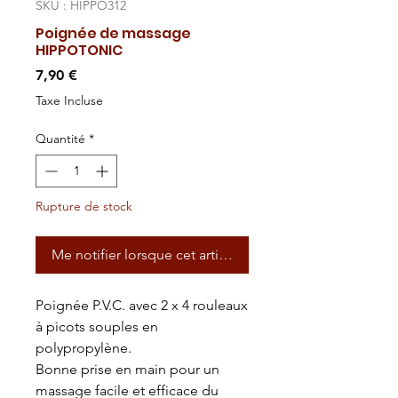
SKU : HIPPO312
Poignée de massage
HIPPOTONIC
Prix
7,90 €
Taxe Incluse
Quantité
*
Rupture de stock
Me notifier lorsque cet article est disponible
Poignée P.V.C. avec 2 x 4 rouleaux
à picots souples en
polypropylène.
Bonne prise en main pour un
massage facile et efficace du