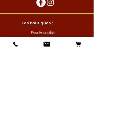
Les boutiques :
Pour le cavalier
Pour le cheval
Pour l'écurie
Maréchalerie
Elevage
Nouveautés
Bonnes affaires
Les services :
Petites annonces
Locations
Autres services
Profitez de nos offres en vous inscrivant