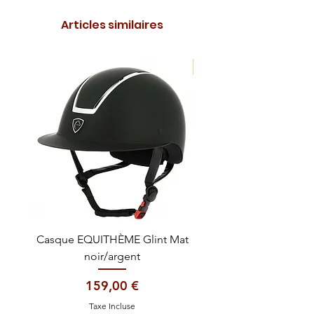
Articles similaires
NOUVEAUTE !
Casque EQUITHÈME Glint Mat
Cataplasme décontra
noir/argent
Prix
159,00 €
Taxe Incluse