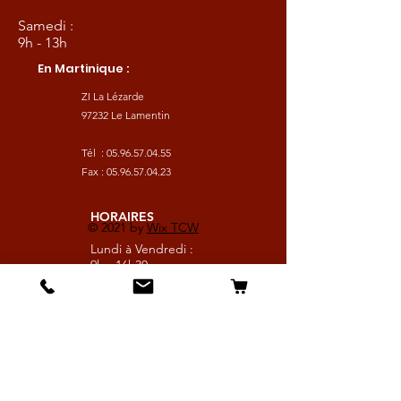
Samedi :
9h - 13h
En Martinique :
ZI La Lézarde
97232 Le Lamentin
Tél :
05.96.57.04.55
Fax :
05.96.57.04.23
HORAIRES
© 2021 by
Wix TCW
Lundi à Vendredi :
9h - 16h30
Samedi :
9h - 13h
Suivez nous