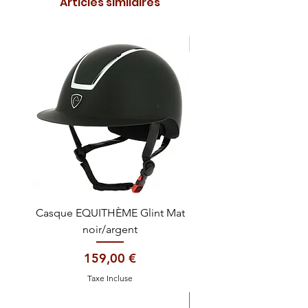
Articles similaires
NOUVEAUTE !
Casque EQUITHÈME Glint Mat
Cataplasme décontra
noir/argent
Prix
159,00 €
Taxe Incluse