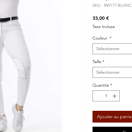
SKU : RW177-BLANC
Prix
33,00 €
Taxe Incluse
Couleur
*
Sélectionner
Taille
*
Sélectionner
Quantité
*
Ajouter au panie