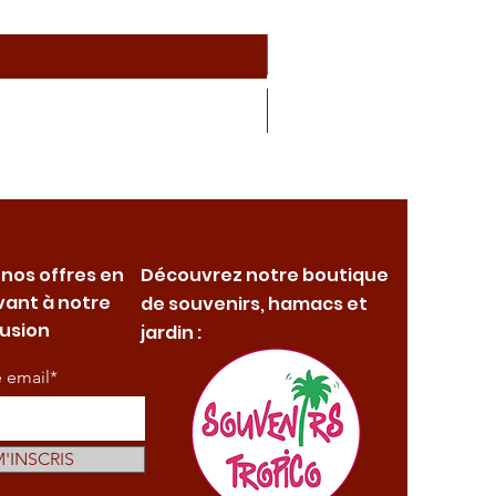
 nos offres en
Découvrez notre boutique
vant à notre
de souvenirs, hamacs et
fusion
jardin :
e email*
M'INSCRIS