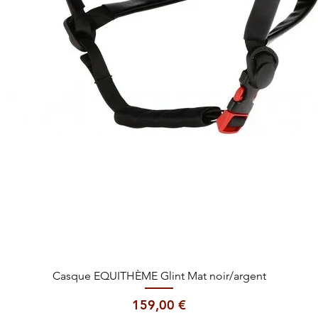
Aperçu rapide
Casque EQUITHÈME Glint Mat noir/argent
Prix
159,00 €