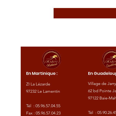
ique :
En Martinique :
En Guadeloup
de
Village de Jarry
ZI La Lézarde
amentin
62 bd Pointe Ja
97232 Le Lamentin
97122 Baie-Mah
57.04.55
Tél :
05.96.57.04.55
57.04.23
Tél :
05.90.26.4
Fax : 05.96.57.04.23