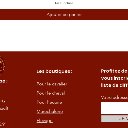
Taxe Incluse
Ajouter au panier
Profitez de
Les boutiques :
vous inscri
e :
Pour le cavalier
liste de dif
Pour le cheval
Votre adress
rry
Pour l'écurie
ault
Maréchalerie
JE 
Elevage
5.91