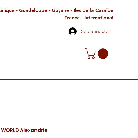
inique - Guadeloupe - Guyane - Iles de la Caraïbe
France - International
Se connecter
TE CADEAU
CONTACT
PETITES ANNONCES
G WORLD Alexandrie