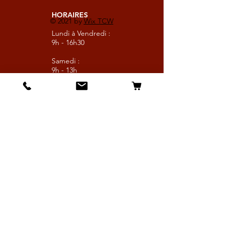
HORAIRES
© 2021 by
Wix TCW
Lundi à Vendredi :
9h - 16h30
Samedi :
9h - 13h
Suivez nous
Les boutiques :
Pour le cavalier
Pour le cheval
Pour l'écurie
Maréchalerie
Elevage
Nouveautés