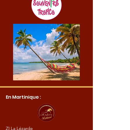
En Martinique :
ZI La Lézarde