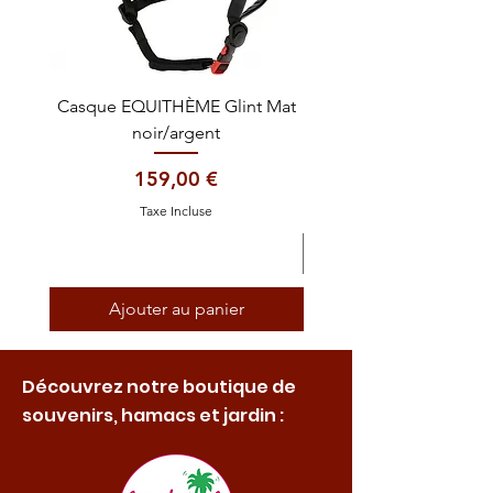
Casque EQUITHÈME Glint Mat
Cataplasme décontra
noir/argent
Prix
159,00 €
Taxe Incluse
Ajouter au panier
Découvrez notre boutique de
souvenirs, hamacs et jardin :