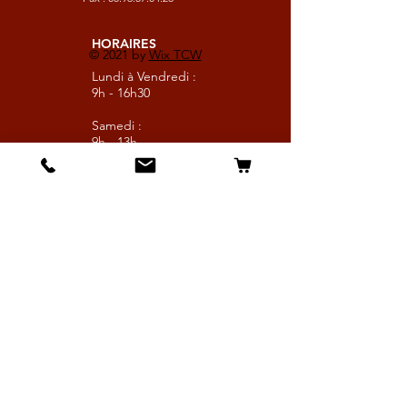
HORAIRES
© 2021 by
Wix TCW
Lundi à Vendredi :
9h - 16h30
Samedi :
9h - 13h
Suivez nous
Les boutiques :
Pour le cavalier
Pour le cheval
Pour l'écurie
Maréchalerie
Elevage