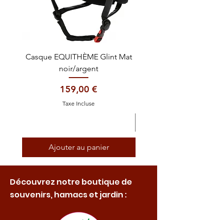
Casque EQUITHÈME Glint Mat
Cataplasme décontra
noir/argent
Prix
159,00 €
Taxe Incluse
Ajouter au panier
Découvrez notre boutique de
souvenirs, hamacs et jardin :