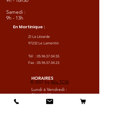
9h - 16h30
Samedi :
9h - 13h
En Martinique :
ZI La Lézarde
97232 Le Lamentin
Tél :
05.96.57.04.55
Fax :
05.96.57.04.23
HORAIRES
© 2021 by
Wix TCW
Lundi à Vendredi :
9h - 16h30
Samedi :
9h - 13h
Suivez nous