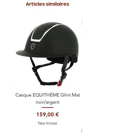
Articles similaires
NOUVEAUTE !
Casque EQUITHÈME Glint Mat
Cataplasme décontra
noir/argent
Prix
159,00 €
Taxe Incluse