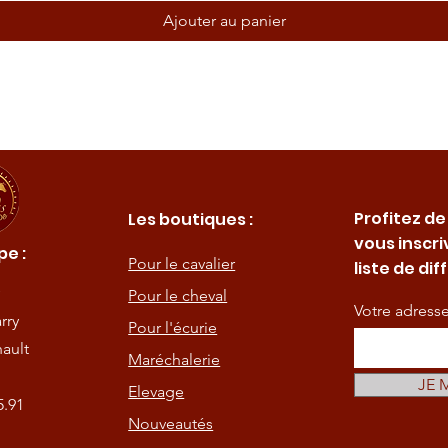
Ajouter au panier
Profitez de
Les boutiques :
vous inscri
e :
Pour le cavalier
liste de dif
Pour le cheval
Votre adress
rry
Pour l'écurie
ault
Maréchalerie
JE 
Elevage
5.91
Nouveautés