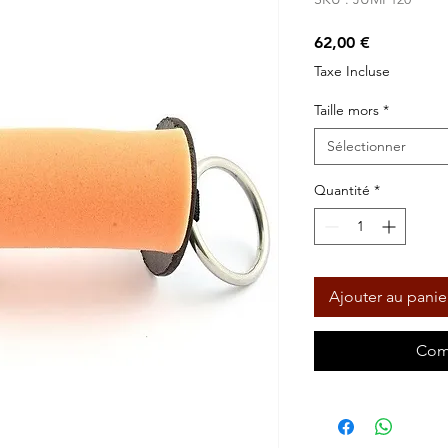
Prix
62,00 €
Taxe Incluse
Taille mors
*
Sélectionner
Quantité
*
Ajouter au panie
Com