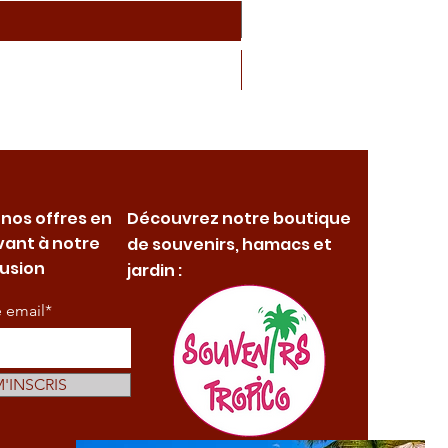
 nos offres en
Découvrez notre boutique
vant à notre
de souvenirs, hamacs et
fusion
jardin :
e email*
M'INSCRIS