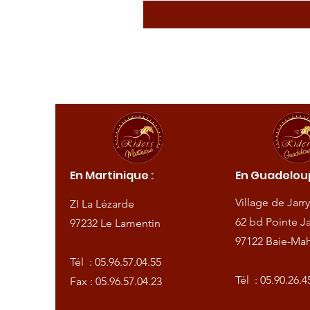
ique :
En Martinique :
En Guadeloup
de
Village de Jarry
ZI La Lézarde
amentin
62 bd Pointe Ja
97232 Le Lamentin
97122 Baie-Mah
57.04.55
Tél :
05.96.57.04.55
57.04.23
Tél :
05.90.26.4
Fax : 05.96.57.04.23