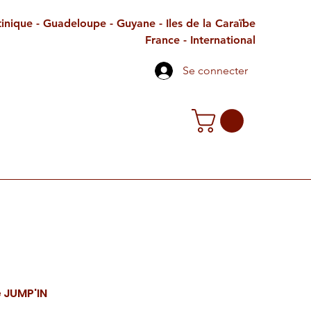
inique - Guadeloupe - Guyane - Iles de la Caraïbe
France - International
Se connecter
TE CADEAU
CONTACT
PETITES ANNONCES
 JUMP'IN