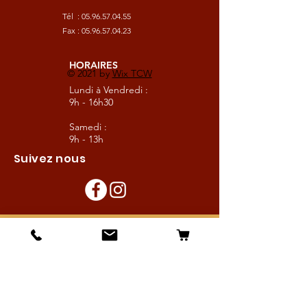
Tél :
05.96.57.04.55
Fax :
05.96.57.04.23
HORAIRES
© 2021 by
Wix TCW
Lundi à Vendredi :
9h - 16h30
Samedi :
9h - 13h
Suivez nous
Les boutiques :
Pour le cavalier
Pour le cheval
Pour l'écurie