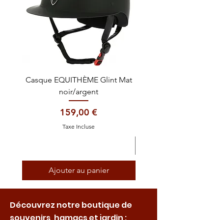
Casque EQUITHÈME Glint Mat
Cataplasme décontra
noir/argent
Prix
159,00 €
Taxe Incluse
Ajouter au panier
Découvrez notre boutique de
souvenirs, hamacs et jardin :