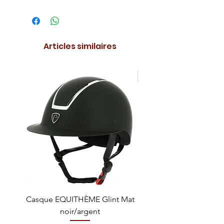
Articles similaires
NOUVEAUTE !
Casque EQUITHÈME Glint Mat
Cataplasme décontra
noir/argent