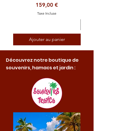
Prix
159,00 €
Taxe Incluse
Ajouter au panier
Découvrez notre boutique de
souvenirs, hamacs et jardin :