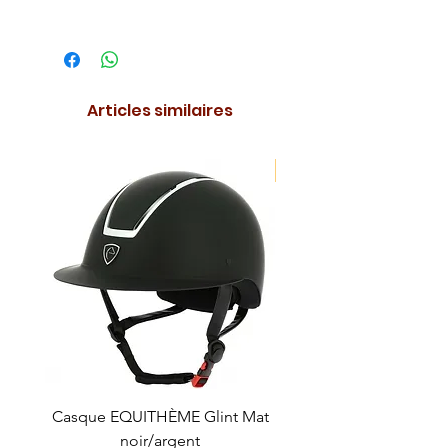
Articles similaires
NOUVEAUTE !
Casque EQUITHÈME Glint Mat
Cataplasme décontra
noir/argent