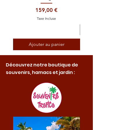
Prix
159,00 €
Taxe Incluse
Ajouter au panier
Découvrez notre boutique de
souvenirs, hamacs et jardin :