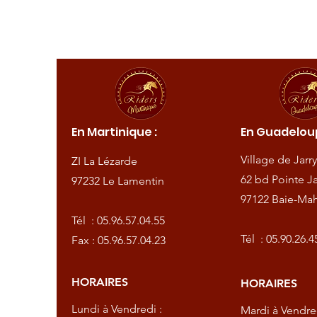
ique :
En Martinique :
En Guadeloup
de
Village de Jarry
ZI La Lézarde
amentin
62 bd Pointe Ja
97232 Le Lamentin
97122 Baie-Mah
57.04.55
Tél :
05.96.57.04.55
57.04.23
Tél :
05.90.26.4
Fax : 05.96.57.04.23
HORAIRES
HORAIRES
dredi :
Lundi à Vendredi :
Mardi à Vendred