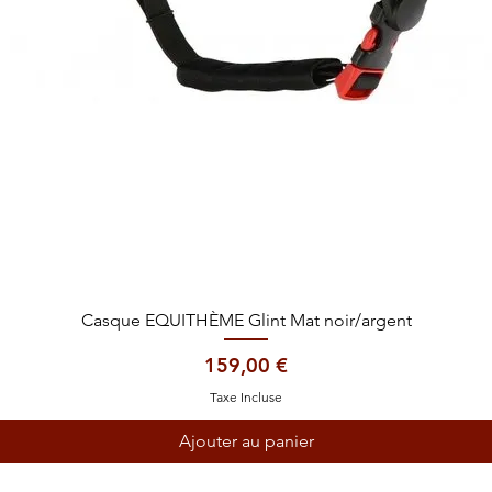
Aperçu rapide
Casque EQUITHÈME Glint Mat noir/argent
Prix
159,00 €
Taxe Incluse
Ajouter au panier