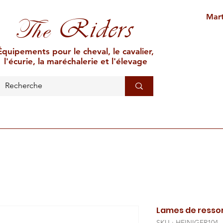
Mart
Riders
The
Équipements pour le cheval, le cavalier,
l'écurie, la maréchalerie et l'élevage
L'ÉCURIE
MARÉCHALERIE
ÉLEVAGE
CAR
Lames de resso
SKU : HEINIGER104