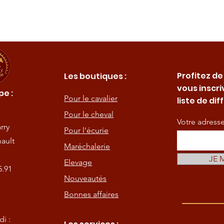
Profitez de
Les boutiques :
vous inscri
e :
Pour le cavalier
liste de dif
Pour le cheval
Votre adress
rry
Pour l'écurie
ault
Maréchalerie
JE 
Elevage
5.91
Nouveautés
Bonnes affaires
i :