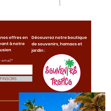
 nos offres en
Découvrez notre boutique
vant à notre
de souvenirs, hamacs et
fusion
jardin :
e email*
M'INSCRIS