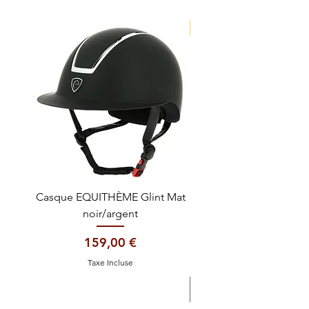
NOUVEAUTE !
Casque EQUITHÈME Glint Mat
Cataplasme décontra
noir/argent
Prix
159,00 €
Taxe Incluse