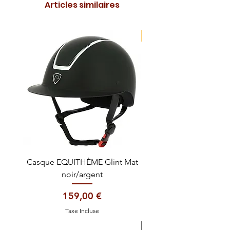
Articles similaires
NOUVEAUTE !
Casque EQUITHÈME Glint Mat
Cataplasme décontra
noir/argent
Prix
159,00 €
Taxe Incluse