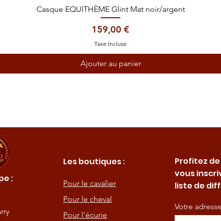
Aperçu rapide
Casque EQUITHÈME Glint Mat noir/argent
Prix
159,00 €
Taxe Incluse
Ajouter au panier
Profitez de
Les boutiques :
vous inscri
e :
Pour le cavalier
liste de dif
Pour le cheval
Votre adress
rry
Pour l'écurie