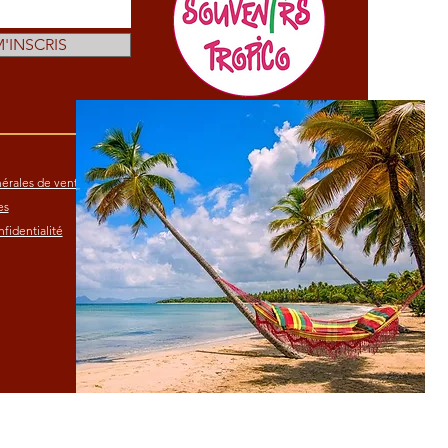
M'INSCRIS
érales de vente
es
fidentialité