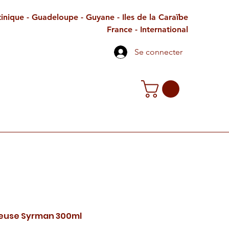
inique - Guadeloupe - Guyane - Iles de la Caraïbe
France - International
Se connecter
TE CADEAU
CONTACT
PETITES ANNONCES
euse Syrman 300ml