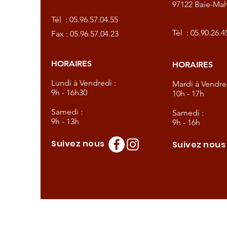
97122 Baie-Mah
57.04.55
Tél :
05.96.57.04.55
57.04.23
Tél :
05.90.26.4
Fax : 05.96.57.04.23
HORAIRES
HORAIRES
dredi :
Lundi à Vendredi :
Mardi à Vendred
9h - 16h30
10h - 17h
Samedi :
Samedi :
9h - 13h
9h - 16h
Suivez nous
Suivez nou