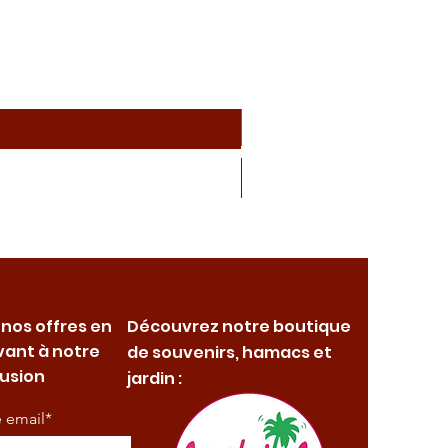
 nos offres en
Découvrez notre boutique
vant à notre
de souvenirs, hamacs et
fusion
jardin :
e email*