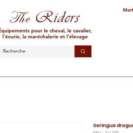
Mart
Riders
The
Équipements pour le cheval, le cavalier,
l'écurie, la maréchalerie et l'élevage
L'ÉCURIE
MARÉCHALERIE
ÉLEVAGE
CAR
Seringue drogu
SKU : ALL103