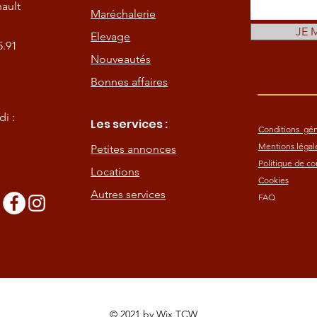
ault
Maréchalerie
JE 
Elevage
5.91
Nouveautés
Bonnes affaires
i :
Les services :
Conditions gén
Mentions légal
Petites annonces
Politique de con
Locations
Cookies
Autres services
FAQ
s
© 2021 by
Wix TCW