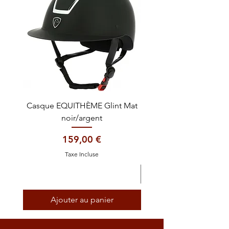
Casque EQUITHÈME Glint Mat
Cataplasme décontra
noir/argent
Prix
159,00 €
Taxe Incluse
Ajouter au panier