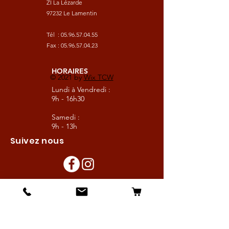
ZI La Lézarde
97232 Le Lamentin
Tél :
05.96.57.04.55
Fax :
05.96.57.04.23
HORAIRES
© 2021 by
Wix TCW
Lundi à Vendredi :
9h - 16h30
Samedi :
9h - 13h
Suivez nous
Les boutiques :
Pour le cavalier
Pour le cheval