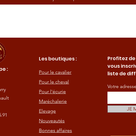
Profitez de
Les boutiques :
vous inscri
e :
Pour le cavalier
liste de dif
Pour le cheval
Votre adress
rry
Pour l'écurie
ault
Maréchalerie
JE 
Elevage
5.91
Nouveautés
Bonnes affaires