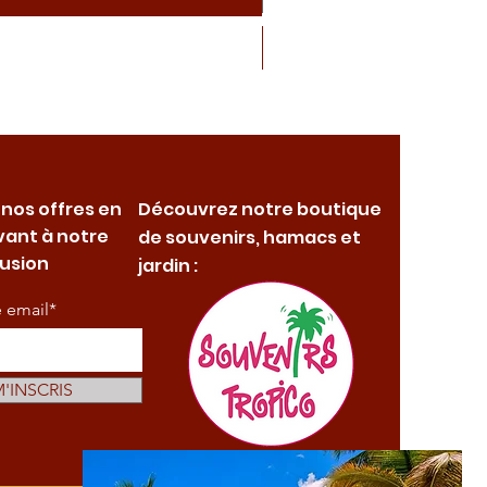
 nos offres en
Découvrez notre boutique
vant à notre
de souvenirs, hamacs et
fusion
jardin :
e email*
M'INSCRIS