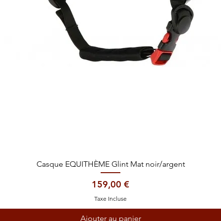
Aperçu rapide
Casque EQUITHÈME Glint Mat noir/argent
Prix
159,00 €
Taxe Incluse
Ajouter au panier