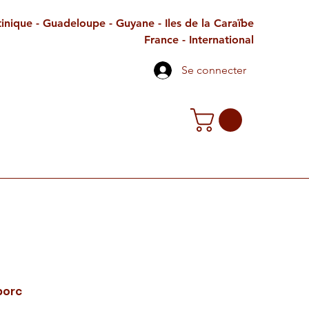
inique - Guadeloupe - Guyane - Iles de la Caraïbe
France - International
Se connecter
TE CADEAU
CONTACT
PETITES ANNONCES
porc