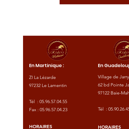
ique :
En Martinique :
En Guadeloup
de
Village de Jarry
ZI La Lézarde
amentin
62 bd Pointe Ja
97232 Le Lamentin
97122 Baie-Mah
57.04.55
Tél :
05.96.57.04.55
57.04.23
Tél :
05.90.26.4
Fax : 05.96.57.04.23
HORAIRES
HORAIRES