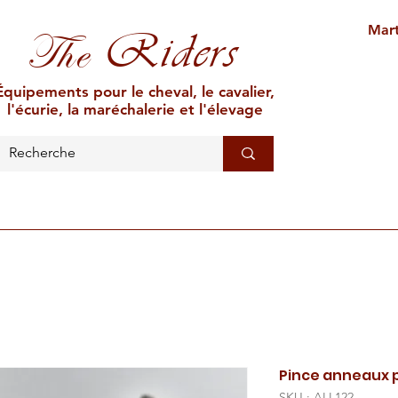
Mart
Riders
The
Équipements pour le cheval, le cavalier,
l'écurie, la maréchalerie et l'élevage
L'ÉCURIE
MARÉCHALERIE
ÉLEVAGE
CAR
Pince anneaux 
SKU : ALL122