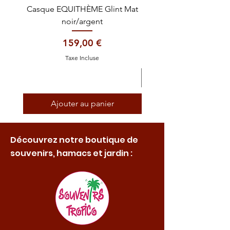
Casque EQUITHÈME Glint Mat
Cataplasme décontra
noir/argent
Prix
159,00 €
Taxe Incluse
Ajouter au panier
Découvrez notre boutique de
souvenirs, hamacs et jardin :