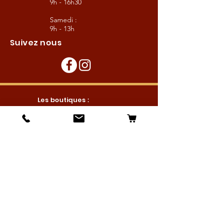
9h - 16h30
Samedi :
9h - 13h
Suivez nous
Les boutiques :
Pour le cavalier
Pour le cheval
Pour l'écurie
Maréchalerie
Elevage
Nouveautés
Bonnes affaires
Les services :
Petites annonces