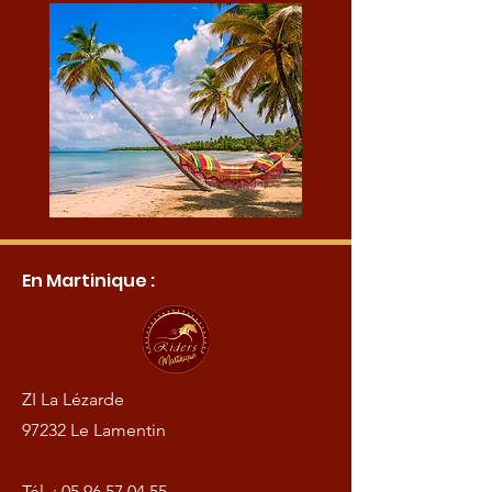
En Martinique :
ZI La Lézarde
97232 Le Lamentin
Tél :
05.96.57.04.55