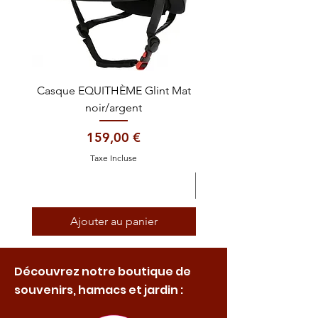
Casque EQUITHÈME Glint Mat
Cataplasme décontra
noir/argent
Prix
159,00 €
Taxe Incluse
Ajouter au panier
Découvrez notre boutique de
souvenirs, hamacs et jardin :