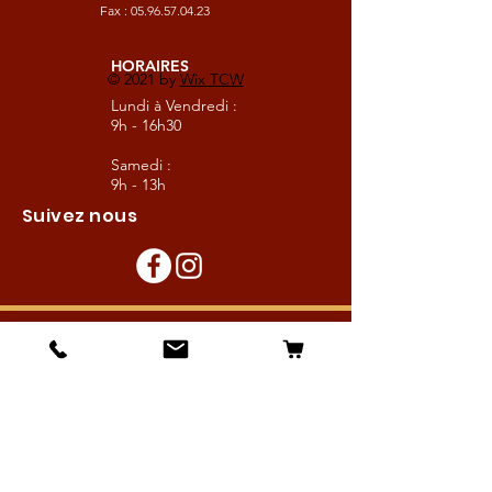
Fax :
05.96.57.04.23
HORAIRES
© 2021 by
Wix TCW
Lundi à Vendredi :
9h - 16h30
Samedi :
9h - 13h
Suivez nous
Les boutiques :
Pour le cavalier
Pour le cheval
Pour l'écurie
Maréchalerie
Elevage