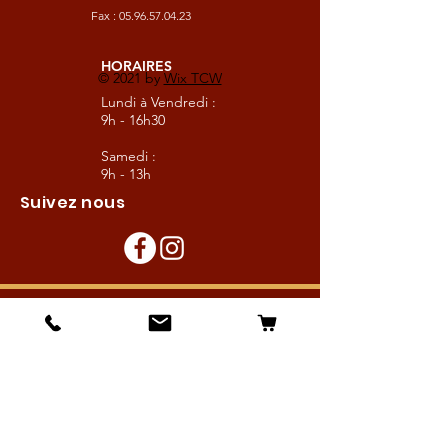
Fax :
05.96.57.04.23
HORAIRES
© 2021 by
Wix TCW
Lundi à Vendredi :
9h - 16h30
Samedi :
9h - 13h
Suivez nous
Les boutiques :
Pour le cavalier
Pour le cheval
Pour l'écurie
Maréchalerie
Elevage