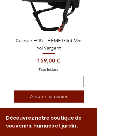
Casque EQUITHÈME Glint Mat
Cataplasme décontra
noir/argent
Prix
159,00 €
Taxe Incluse
Ajouter au panier
Découvrez notre boutique de
souvenirs, hamacs et jardin :