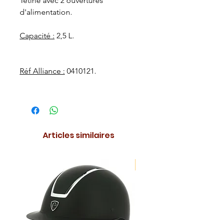
Tétine avec 2 ouvertures
d'alimentation.
Capacité :
2,5 L.
Réf Alliance :
0410121.
Articles similaires
NOUVEAUTE !